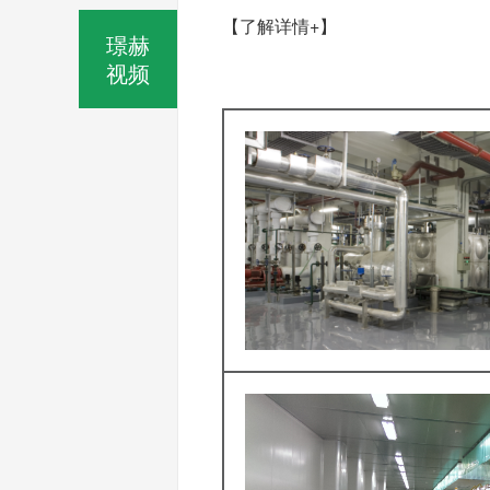
【了解详情+】
璟赫
视频