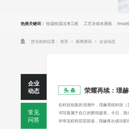
热搜关键词：
恒温恒湿洁净工程
工艺冷却水系统
fmc
您当前的位置：
首页
新闻资讯
企业动态
>
>
企业
荣耀再续：璟赫
动态
头 条
在科技创新的浪潮中，璟赫系统科技（
常见
书写着属于自己的辉煌篇章。今日，我
问答
评审流程和层层筛选，璟赫再次成功获得