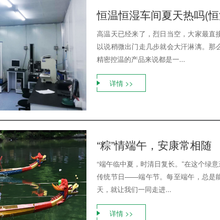
恒温恒湿车间夏天热吗(恒
高温天已经来了，烈日当空，大家最直
以说稍微出门走几步就会大汗淋漓。那
精密控温的产品来说都是一...
详情 >>
“粽”情端午，安康常相随
“端午临中夏，时清日复长。”在这个绿
传统节日——端午节。每至端午，总是
天，就让我们一同走进...
详情 >>