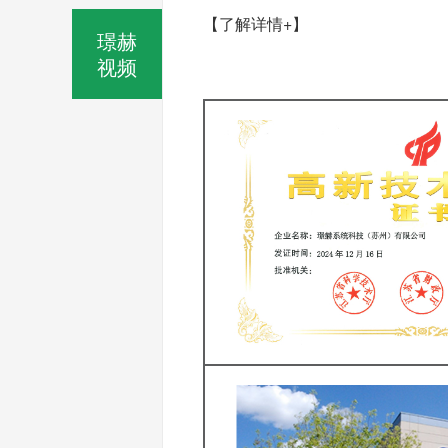
【了解详情+】
璟赫
视频