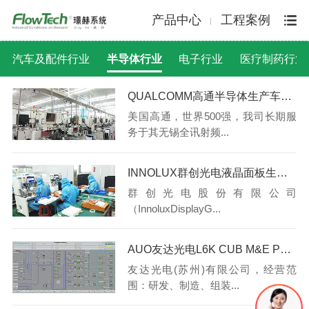
产品中心
工程案例
汽车及配件行业
半导体行业
电子行业
医疗制药行业
QUALCOMM高通半导体生产车间机恒温恒湿系统
美国高通，世界500强，我司长期服
务于其无锡全讯射频...
INNOLUX群创光电液晶面板生产线无尘洁净系统
群创光电股份有限公司
（InnoluxDisplayG...
AUO友达光电L6K CUB M&E Phase2-1FMCS工控系统
友达光电(苏州)有限公司，经营范
围：研发、制造、组装...